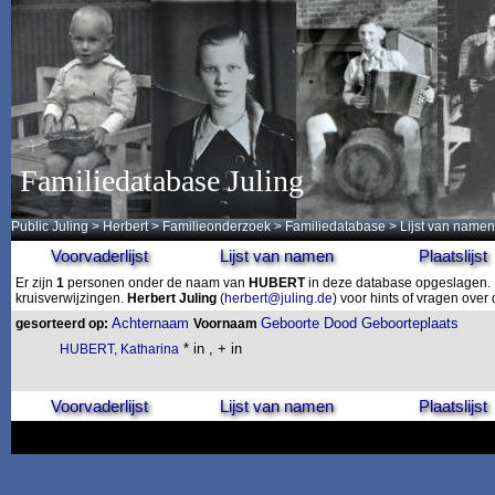
Familiedatabase Juling
Public Juling
>
Herbert
>
Familieonderzoek
>
Familiedatabase
> Lijst van namen
Voorvaderlijst
Lijst van namen
Plaatslijst
Er zijn
1
personen onder de naam van
HUBERT
in deze database opgeslagen. D
kruisverwijzingen.
Herbert Juling
(
herbert@juling.de
) voor hints of vragen ove
Achternaam
Geboorte
Dood
Geboorteplaats
gesorteerd op:
Voornaam
* in , + in
HUBERT, Katharina
Voorvaderlijst
Lijst van namen
Plaatslijst