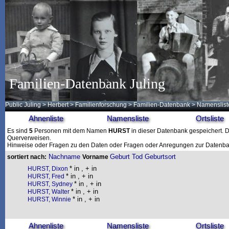
Familien-Datenbank Juling
Public Juling
>
Herbert
>
Familienforschung
>
Familien-Datenbank
> Namenslist
Ahnenliste
Namensliste
Ortsliste
Es sind
5
Personen mit dem Namen
HURST
in dieser Datenbank gespeichert. Di
Querverweisen.
Hinweise oder Fragen zu den Daten oder Fragen oder Anregungen zur Datenban
Nachname
Geburt
Tod
Geburtsort
sortiert nach:
Vorname
* in , + in
HURST, Dixon
* in , + in
HURST, Fred
* in , + in
HURST, Sydney
* in , + in
HURST, Walter
* in , + in
HURST, Winnie
Ahnenliste
Namensliste
Ortsliste