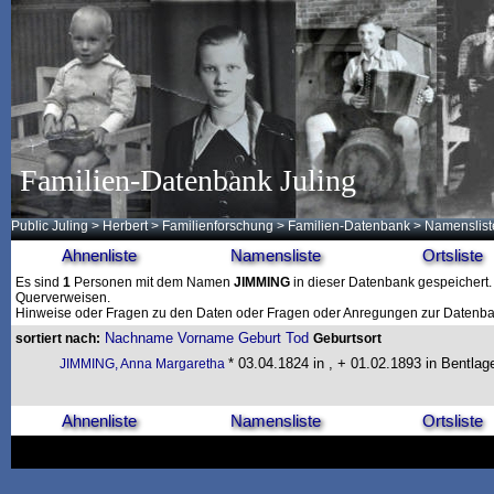
Familien-Datenbank Juling
Public Juling
>
Herbert
>
Familienforschung
>
Familien-Datenbank
> Namenslist
Ahnenliste
Namensliste
Ortsliste
Es sind
1
Personen mit dem Namen
JIMMING
in dieser Datenbank gespeichert. 
Querverweisen.
Hinweise oder Fragen zu den Daten oder Fragen oder Anregungen zur Datenban
Nachname
Vorname
Geburt
Tod
sortiert nach:
Geburtsort
* 03.04.1824 in , + 01.02.1893 in Bentlag
JIMMING, Anna Margaretha
Ahnenliste
Namensliste
Ortsliste