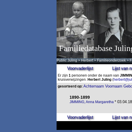
Familiedatabase Julin
Public Juling
>
Herbert
>
Familieonderzoek
>
F
Voorvaderlijst
Lijst van
Er zijn
1
personen onder de naam van
JIMMI
kruisverwijzingen.
Herbert Juling
(
herbert@ju
Achternaam
Voornaam
Gebo
gesorteerd op:
1890-1899
* 03.04.18
JIMMING, Anna Margaretha
Voorvaderlijst
Lijst van