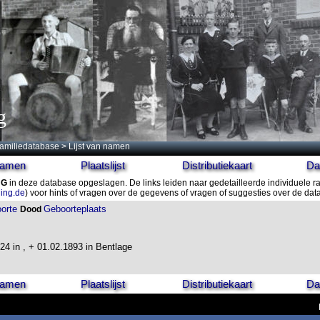
g
amiliedatabase
> Lijst van namen
 namen
Plaatslijst
Distributiekaart
Da
NG
in deze database opgeslagen. De links leiden naar gedetailleerde individuele r
ling.de
) voor hints of vragen over de gegevens of vragen of suggesties over de da
orte
Geboorteplaats
Dood
24 in , + 01.02.1893 in Bentlage
 namen
Plaatslijst
Distributiekaart
Da