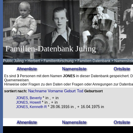
Familien-Datenbank Juling
Public Juling
>
Herbert
>
Familienforschung
>
Familien-Datenbank
> Namenslist
Ahnenliste
Namensliste
Ortsliste
Es sind
3
Personen mit dem Namen
JONES
in dieser Datenbank gespeichert. Di
Querverweisen.
Hinweise oder Fragen zu den Daten oder Fragen oder Anregungen zur Datenban
Nachname
Vorname
Geburt
Tod
sortiert nach:
Geburtsort
* in , + in
JONES, Beverly
* in , + in
JONES, Howell
* 28.06.1916 in , + 16.04.1975 in
JONES, Kenneth R
Ahnenliste
Namensliste
Ortsliste