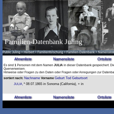
Familien-Datenbank Juling
Public Juling
>
Herbert
>
Familienforschung
>
Familien-Datenbank
> Namenslist
Ahnenliste
Namensliste
Ortsliste
Es sind
1
Personen mit dem Namen
JULIA
in dieser Datenbank gespeichert. Die
Querverweisen.
Hinweise oder Fragen zu den Daten oder Fragen oder Anregungen zur Datenban
Nachname
Geburt
Tod
Geburtsort
sortiert nach:
Vorname
* 08.07.1865 in Sonoma (California), + in
JULIA,
Ahnenliste
Namensliste
Ortsliste