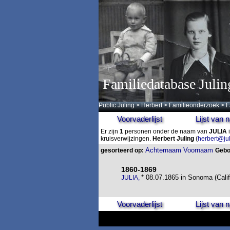
Familiedatabase Julin
Public Juling
>
Herbert
>
Familieonderzoek
>
F
Voorvaderlijst
Lijst van
Er zijn
1
personen onder de naam van
JULIA
i
kruisverwijzingen.
Herbert Juling
(
herbert@ju
Achternaam
Voornaam
gesorteerd op:
Gebo
1860-1869
* 08.07.1865 in Sonoma (Califo
JULIA,
Voorvaderlijst
Lijst van