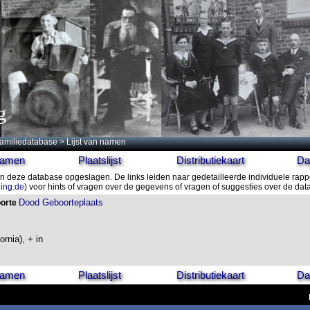
g
amiliedatabase
> Lijst van namen
 namen
Plaatslijst
Distributiekaart
Da
n deze database opgeslagen. De links leiden naar gedetailleerde individuele rapp
ling.de
) voor hints of vragen over de gegevens of vragen of suggesties over de da
Dood
Geboorteplaats
orte
rnia), + in
 namen
Plaatslijst
Distributiekaart
Da