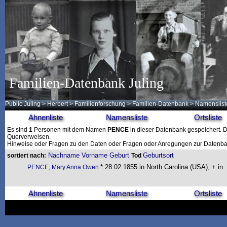
Familien-Datenbank Juling
Public Juling
>
Herbert
>
Familienforschung
>
Familien-Datenbank
> Namenslist
Ahnenliste
Namensliste
Ortsliste
Es sind
1
Personen mit dem Namen
PENCE
in dieser Datenbank gespeichert. Di
Querverweisen.
Hinweise oder Fragen zu den Daten oder Fragen oder Anregungen zur Datenban
Nachname
Vorname
Geburt
Geburtsort
sortiert nach:
Tod
* 28.02.1855 in North Carolina (USA), + in
PENCE, Mary Anna Owen
Ahnenliste
Namensliste
Ortsliste