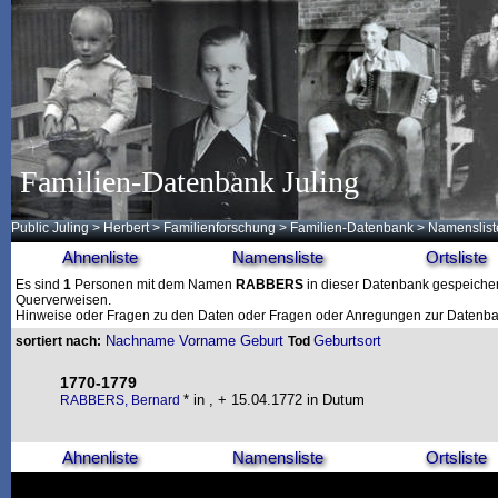
Familien-Datenbank Juling
Public Juling
>
Herbert
>
Familienforschung
>
Familien-Datenbank
> Namenslist
Ahnenliste
Namensliste
Ortsliste
Es sind
1
Personen mit dem Namen
RABBERS
in dieser Datenbank gespeichert.
Querverweisen.
Hinweise oder Fragen zu den Daten oder Fragen oder Anregungen zur Datenban
Nachname
Vorname
Geburt
Geburtsort
sortiert nach:
Tod
1770-1779
* in , + 15.04.1772 in Dutum
RABBERS, Bernard
Ahnenliste
Namensliste
Ortsliste