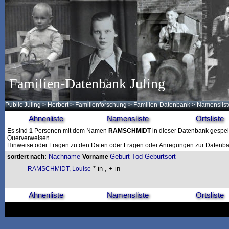
Familien-Datenbank Juling
Public Juling
>
Herbert
>
Familienforschung
>
Familien-Datenbank
> Namenslist
Ahnenliste
Namensliste
Ortsliste
Es sind
1
Personen mit dem Namen
RAMSCHMIDT
in dieser Datenbank gespeich
Querverweisen.
Hinweise oder Fragen zu den Daten oder Fragen oder Anregungen zur Datenban
Nachname
Geburt
Tod
Geburtsort
sortiert nach:
Vorname
* in , + in
RAMSCHMIDT, Louise
Ahnenliste
Namensliste
Ortsliste