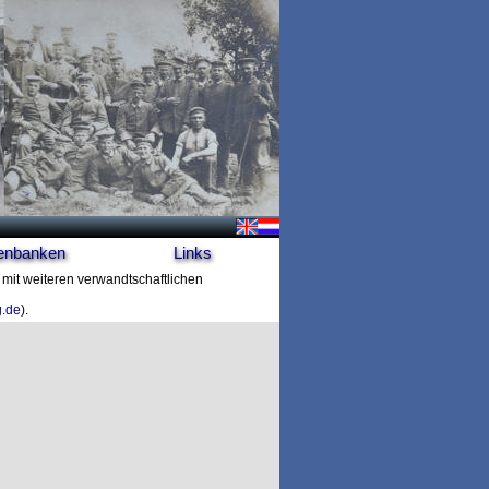
enbanken
Links
n mit weiteren verwandtschaftlichen
g.de
).