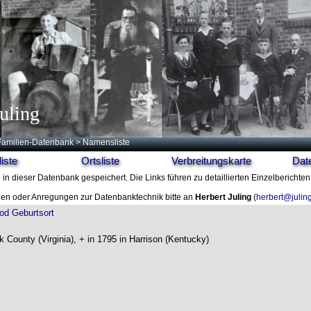
uling
Familien-Datenbank
> Namensliste
iste
Ortsliste
Verbreitungskarte
Dat
N
in dieser Datenbank gespeichert. Die Links führen zu detaillierten Einzelberichte
en oder Anregungen zur Datenbanktechnik bitte an
Herbert Juling
(
herbert@julin
od
Geburtsort
k County (Virginia), + in 1795 in Harrison (Kentucky)