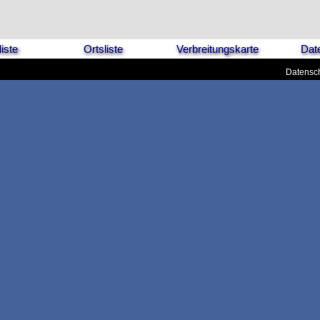
iste
Ortsliste
Verbreitungskarte
Dat
Datensch