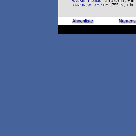
* um 1757 in , + in
RANKIN, Thomas
* um 1755 in , + in
RANKIN, William
Ahnenliste
Namensl