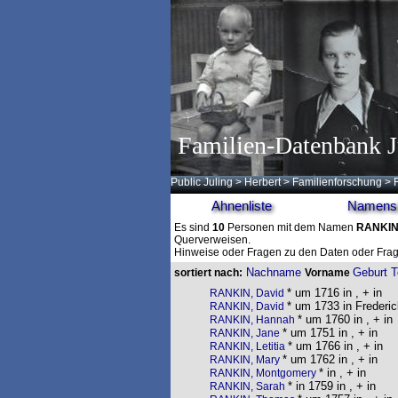
Familien-Datenbank J
Public Juling
>
Herbert
>
Familienforschung
>
Ahnenliste
Namensl
Es sind
10
Personen mit dem Namen
RANKI
Querverweisen.
Hinweise oder Fragen zu den Daten oder Frag
Nachname
Geburt
T
sortiert nach:
Vorname
* um 1716 in , + in
RANKIN, David
* um 1733 in Frederic
RANKIN, David
* um 1760 in , + in
RANKIN, Hannah
* um 1751 in , + in
RANKIN, Jane
* um 1766 in , + in
RANKIN, Letitia
* um 1762 in , + in
RANKIN, Mary
* in , + in
RANKIN, Montgomery
* in 1759 in , + in
RANKIN, Sarah