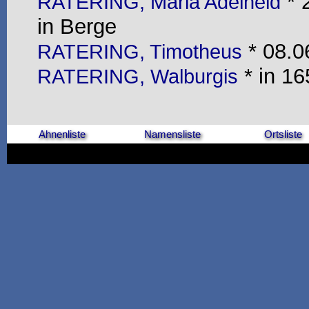
* 
RATERING, Maria Adelheid
in Berge
* 08.0
RATERING, Timotheus
* in 16
RATERING, Walburgis
Ahnenliste
Namensliste
Ortsliste