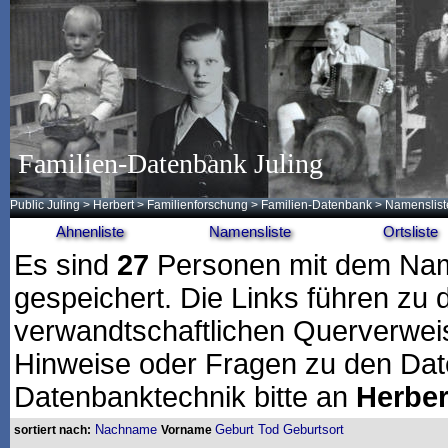
Familien-Datenbank Juling
Public Juling
>
Herbert
>
Familienforschung
>
Familien-Datenbank
> Namenslist
Ahnenliste
Namensliste
Ortsliste
Es sind
27
Personen mit dem N
gespeichert. Die Links führen zu d
verwandtschaftlichen Querverwei
Hinweise oder Fragen zu den Dat
Datenbanktechnik bitte an
Herber
Nachname
Geburt
Tod
Geburtsort
sortiert nach:
Vorname