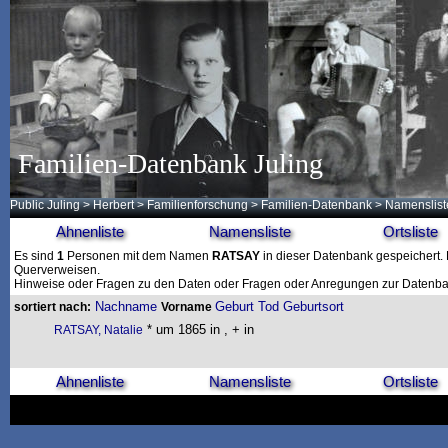
Familien-Datenbank Juling
Public Juling
>
Herbert
>
Familienforschung
>
Familien-Datenbank
> Namenslist
Ahnenliste
Namensliste
Ortsliste
Es sind
1
Personen mit dem Namen
RATSAY
in dieser Datenbank gespeichert. D
Querverweisen.
Hinweise oder Fragen zu den Daten oder Fragen oder Anregungen zur Datenban
Nachname
Geburt
Tod
Geburtsort
sortiert nach:
Vorname
* um 1865 in , + in
RATSAY, Natalie
Ahnenliste
Namensliste
Ortsliste