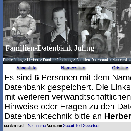
Familien-Datenbank Juling
Public Juling
>
Herbert
>
Familienforschung
>
Familien-Datenbank
> Namenslist
Ahnenliste
Namensliste
Ortsliste
Es sind
6
Personen mit dem Na
Datenbank gespeichert. Die Links 
mit weiteren verwandtschaftliche
Hinweise oder Fragen zu den Dat
Datenbanktechnik bitte an
Herber
Nachname
Geburt
Tod
Geburtsort
sortiert nach:
Vorname