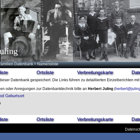
uling
Familien-Datenbank
> Namensliste
iste
Ortsliste
Verbreitungskarte
Dat
dieser Datenbank gespeichert. Die Links führen zu detaillierten Einzelberichten mi
en oder Anregungen zur Datenbanktechnik bitte an
Herbert Juling
(
herbert@julin
od
Geburtsort
n
iste
Ortsliste
Verbreitungskarte
Dat
Datensch