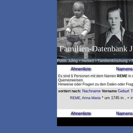
Familien-Datenbank J
Public Juling
>
Herbert
>
Familienforschung
>
Ahnenliste
Namensl
Es sind
1
Personen mit dem Namen
REME
in 
Querverweisen.
Hinweise oder Fragen zu den Daten oder Frag
Nachname
Geburt
T
sortiert nach:
Vorname
* um 1745 in , + i
REME, Anna Maria
Ahnenliste
Namensl