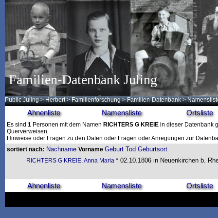
Familien-Datenbank Juling
Public Juling
>
Herbert
>
Familienforschung
>
Familien-Datenbank
> Namenslist
Ahnenliste
Namensliste
Ortsliste
Es sind
1
Personen mit dem Namen
RICHTERS G KREIE
in dieser Datenbank ge
Querverweisen.
Hinweise oder Fragen zu den Daten oder Fragen oder Anregungen zur Datenban
Nachname
Geburt
Tod
Geburtsort
sortiert nach:
Vorname
* 02.10.1806 in Neuenkirchen b. Rhe
RICHTERS G KREIE, Anna Maria
Ahnenliste
Namensliste
Ortsliste