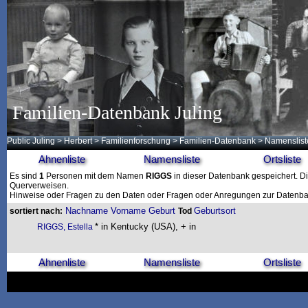
Familien-Datenbank Juling
Public Juling
>
Herbert
>
Familienforschung
>
Familien-Datenbank
> Namenslist
Ahnenliste
Namensliste
Ortsliste
Es sind
1
Personen mit dem Namen
RIGGS
in dieser Datenbank gespeichert. Die
Querverweisen.
Hinweise oder Fragen zu den Daten oder Fragen oder Anregungen zur Datenban
Nachname
Vorname
Geburt
Geburtsort
sortiert nach:
Tod
* in Kentucky (USA), + in
RIGGS, Estella
Ahnenliste
Namensliste
Ortsliste