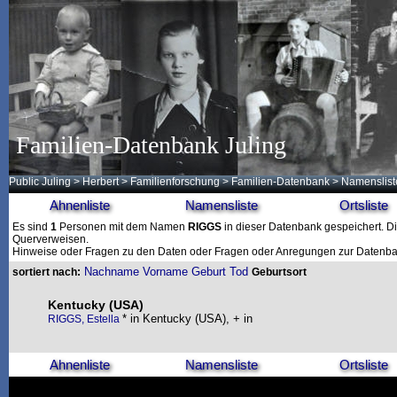
Familien-Datenbank Juling
Public Juling
>
Herbert
>
Familienforschung
>
Familien-Datenbank
> Namenslist
Ahnenliste
Namensliste
Ortsliste
Es sind
1
Personen mit dem Namen
RIGGS
in dieser Datenbank gespeichert. Die
Querverweisen.
Hinweise oder Fragen zu den Daten oder Fragen oder Anregungen zur Datenban
Nachname
Vorname
Geburt
Tod
sortiert nach:
Geburtsort
Kentucky (USA)
* in Kentucky (USA), + in
RIGGS, Estella
Ahnenliste
Namensliste
Ortsliste