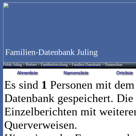
Familien-Datenbank Juling
Public Juling
>
Herbert
>
Familienforschung
>
Familien-Datenbank
> Namensliste
Ahnenliste
Namensliste
Ortsliste
Es sind
1
Personen mit de
Datenbank gespeichert. Die 
Einzelberichten mit weitere
Querverweisen.