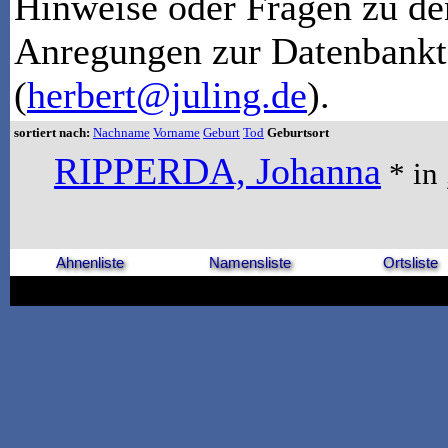
Hinweise oder Fragen zu de
Anregungen zur Datenbankt
(
herbert@juling.de
).
sortiert nach:
Nachname
Vorname
Geburt
Tod
Geburtsort
RIPPERDA, Johanna
* in 
Ahnenliste
Namensliste
Ortsliste