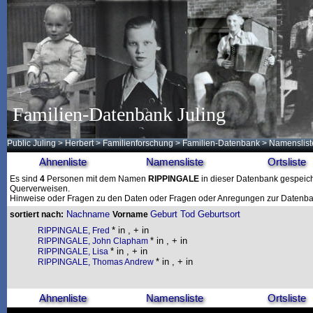
Familien-Datenbank Juling
Public Juling
>
Herbert
>
Familienforschung
>
Familien-Datenbank
> Namenslist
Ahnenliste
Namensliste
Ortsliste
Es sind
4
Personen mit dem Namen
RIPPINGALE
in dieser Datenbank gespeiche
Querverweisen.
Hinweise oder Fragen zu den Daten oder Fragen oder Anregungen zur Datenban
Nachname
Geburt
Tod
Geburtsort
sortiert nach:
Vorname
* in , + in
RIPPINGALE, Fred
* in , + in
RIPPINGALE, John Clapham
* in , + in
RIPPINGALE, Lisa
* in , + in
RIPPINGALE, Thomas Andrew
Ahnenliste
Namensliste
Ortsliste