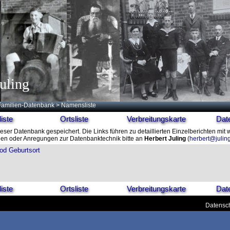
uling
Familien-Datenbank
> Namensliste
iste
Ortsliste
Verbreitungskarte
Dat
ieser Datenbank gespeichert. Die Links führen zu detaillierten Einzelberichten mit
en oder Anregungen zur Datenbanktechnik bitte an
Herbert Juling
(
herbert@julin
od
Geburtsort
iste
Ortsliste
Verbreitungskarte
Dat
Datensch