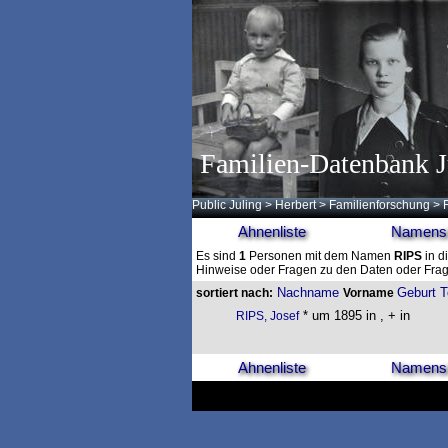
Familien-Datenbank J
Public Juling
>
Herbert
>
Familienforschung
>
Ahnenliste
Namensl
Es sind
1
Personen mit dem Namen
RIPS
in d
Hinweise oder Fragen zu den Daten oder Frag
Nachname
Geburt
T
sortiert nach:
Vorname
* um 1895 in , + in
RIPS, Josef
Ahnenliste
Namensl