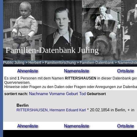
Familien-Datenbank Juling
Public Juling
>
Herbert
>
Familienforschung
>
Familien-Datenbank
> Namenslist
Ahnenliste
Namensliste
Ortsliste
Es sind
1
Personen mit dem Namen
RITTERSHAUSEN
in dieser Datenbank gesp
Querverweisen.
Hinweise oder Fragen zu den Daten oder Fragen oder Anregungen zur Datenban
Nachname
Vorname
Geburt
Tod
sortiert nach:
Geburtsort
Berlin
* 20.02.1854 in Berlin, + in
RITTERSHAUSEN, Hermann Eduard Karl
Ahnenliste
Namensliste
Ortsliste