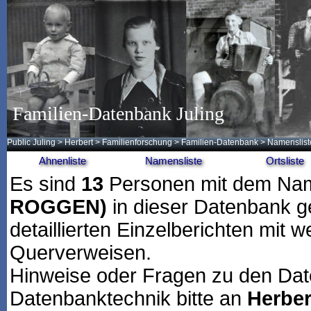
Familien-Datenbank Juling
Public Juling
>
Herbert
>
Familienforschung
>
Familien-Datenbank
> Namenslist
Ahnenliste
Namensliste
Ortsliste
Es sind
13
Personen mit dem N
ROGGEN)
in dieser Datenbank ge
detaillierten Einzelberichten mit 
Querverweisen.
Hinweise oder Fragen zu den Dat
Datenbanktechnik bitte an
Herber