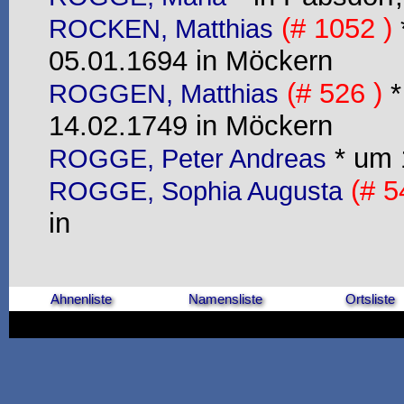
(# 1052 )
ROCKEN, Matthias
05.01.1694 in Möckern
(# 526 )
*
ROGGEN, Matthias
14.02.1749 in Möckern
* um 1
ROGGE, Peter Andreas
(# 5
ROGGE, Sophia Augusta
in
Ahnenliste
Namensliste
Ortsliste