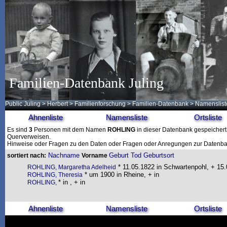
Familien-Datenbank Juling
Public Juling
>
Herbert
>
Familienforschung
>
Familien-Datenbank
> Namenslist
Ahnenliste
Namensliste
Ortsliste
Es sind
3
Personen mit dem Namen
ROHLING
in dieser Datenbank gespeichert. 
Querverweisen.
Hinweise oder Fragen zu den Daten oder Fragen oder Anregungen zur Datenban
Nachname
Geburt
Tod
Geburtsort
sortiert nach:
Vorname
* 11.05.1822 in Schwartenpohl, + 15.
ROHLING, Margaretha Adelheid
* um 1900 in Rheine, + in
ROHLING, Theresia
* in , + in
ROHLING,
Ahnenliste
Namensliste
Ortsliste