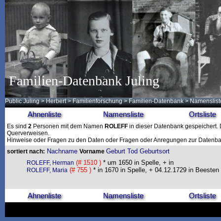
Familien-Datenbank Juling
Public Juling
>
Herbert
>
Familienforschung
>
Familien-Datenbank
> Namenslist
Ahnenliste
Namensliste
Ortsliste
Es sind
2
Personen mit dem Namen
ROLEFF
in dieser Datenbank gespeichert. D
Querverweisen.
Hinweise oder Fragen zu den Daten oder Fragen oder Anregungen zur Datenban
Nachname
Geburt
Tod
Geburtsort
sortiert nach:
Vorname
(# 1510 )
* um 1650 in Spelle, + in
ROLEFF, Herman
(# 755 )
* in 1670 in Spelle, + 04.12.1729 in Beesten
ROLEFF, Maria
Ahnenliste
Namensliste
Ortsliste