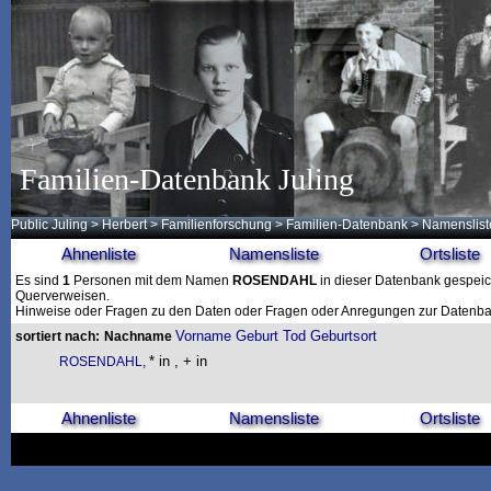
Familien-Datenbank Juling
Public Juling
>
Herbert
>
Familienforschung
>
Familien-Datenbank
> Namenslist
Ahnenliste
Namensliste
Ortsliste
Es sind
1
Personen mit dem Namen
ROSENDAHL
in dieser Datenbank gespeiche
Querverweisen.
Hinweise oder Fragen zu den Daten oder Fragen oder Anregungen zur Datenban
Vorname
Geburt
Tod
Geburtsort
sortiert nach:
Nachname
* in , + in
ROSENDAHL,
Ahnenliste
Namensliste
Ortsliste