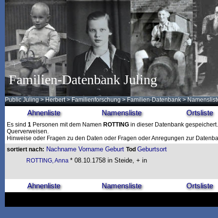
Familien-Datenbank Juling
Public Juling
>
Herbert
>
Familienforschung
>
Familien-Datenbank
> Namenslist
Ahnenliste
Namensliste
Ortsliste
Es sind
1
Personen mit dem Namen
ROTTING
in dieser Datenbank gespeichert. 
Querverweisen.
Hinweise oder Fragen zu den Daten oder Fragen oder Anregungen zur Datenban
Nachname
Vorname
Geburt
Geburtsort
sortiert nach:
Tod
* 08.10.1758 in Steide, + in
ROTTING, Anna
Ahnenliste
Namensliste
Ortsliste