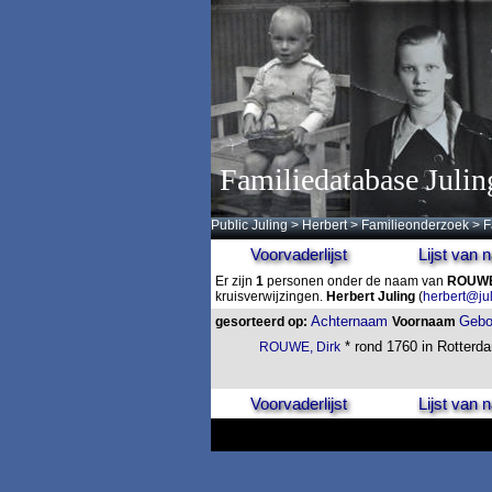
Familiedatabase Julin
Public Juling
>
Herbert
>
Familieonderzoek
>
F
Voorvaderlijst
Lijst van
Er zijn
1
personen onder de naam van
ROUW
kruisverwijzingen.
Herbert Juling
(
herbert@ju
Achternaam
Gebo
gesorteerd op:
Voornaam
* rond 1760 in Rotterda
ROUWE, Dirk
Voorvaderlijst
Lijst van