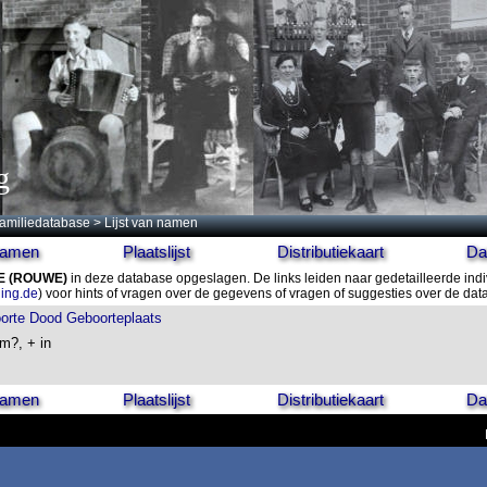
g
amiliedatabase
> Lijst van namen
 namen
Plaatslijst
Distributiekaart
Da
E
(ROUWE)
in deze database opgeslagen. De links leiden naar gedetailleerde ind
ling.de
) voor hints of vragen over de gegevens of vragen of suggesties over de da
orte
Dood
Geboorteplaats
m?, + in
 namen
Plaatslijst
Distributiekaart
Da