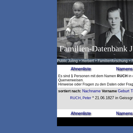
Familien-Datenbank J
Public Juling
>
Herbert
>
Familienforschung
>
Ahnenliste
Namensl
Es sind
1
Personen mit dem Namen
RUCH
in 
Querverweisen.
Hinweise oder Fragen zu den Daten oder Frag
Nachname
Geburt
T
sortiert nach:
Vorname
* 21.06.1827 in Geissgr
RUCH, Peter
Ahnenliste
Namensl