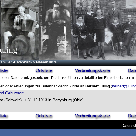
uling
Familien-Datenbank
> Namensliste
iste
Ortsliste
Verbreitungskarte
Dat
dieser Datenbank gespeichert. Die Links führen zu detaillierten Einzelberichten mi
en oder Anregungen zur Datenbanktechnik bitte an
Herbert Juling
(
herbert@julin
od
Geburtsort
at (Schweiz), + 31.12.1913 in Perrysburg (Ohio)
iste
Ortsliste
Verbreitungskarte
Dat
Datensch