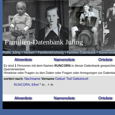
Familien-Datenbank Juling
Public Juling
>
Herbert
>
Familienforschung
>
Familien-Datenbank
> Namenslist
Ahnenliste
Namensliste
Ortsliste
Es sind
1
Personen mit dem Namen
RUNCORN
in dieser Datenbank gespeichert
Querverweisen.
Hinweise oder Fragen zu den Daten oder Fragen oder Anregungen zur Datenban
Nachname
Geburt
Tod
Geburtsort
sortiert nach:
Vorname
* in , + in
RUNCORN, Ethel
Ahnenliste
Namensliste
Ortsliste