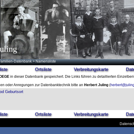
uling
Familien-Datenbank
> Namensliste
iste
Ortsliste
Verbreitungskarte
Dat
OEGE
in dieser Datenbank gespeichert. Die Links führen zu detaillierten Einzelber
en oder Anregungen zur Datenbanktechnik bitte an
Herbert Juling
(
herbert@julin
od
Geburtsort
iste
Ortsliste
Verbreitungskarte
Dat
Datensch