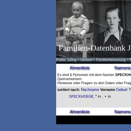
Familien-Datenbank J
Public Juling
>
Herbert
>
Familienforschung
>
Ahnenliste
Namensl
Es sind
1
Personen mit dem Namen
SPECKH
Querverweisen.
Hinweise oder Fragen zu den Daten oder Frag
Nachname
Geburt
T
sortiert nach:
Vorname
* in , + in
SPECKHOEGE,
Ahnenliste
Namensl