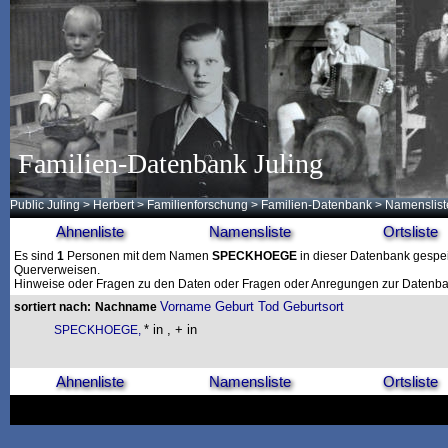
Familien-Datenbank Juling
Public Juling
>
Herbert
>
Familienforschung
>
Familien-Datenbank
> Namenslist
Ahnenliste
Namensliste
Ortsliste
Es sind
1
Personen mit dem Namen
SPECKHOEGE
in dieser Datenbank gespeic
Querverweisen.
Hinweise oder Fragen zu den Daten oder Fragen oder Anregungen zur Datenban
Vorname
Geburt
Tod
Geburtsort
sortiert nach:
Nachname
* in , + in
SPECKHOEGE,
Ahnenliste
Namensliste
Ortsliste