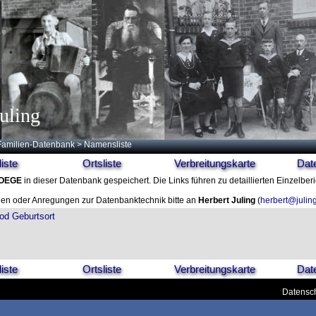
uling
Familien-Datenbank
> Namensliste
iste
Ortsliste
Verbreitungskarte
Dat
OEGE
in dieser Datenbank gespeichert. Die Links führen zu detaillierten Einzelber
en oder Anregungen zur Datenbanktechnik bitte an
Herbert Juling
(
herbert@julin
od
Geburtsort
iste
Ortsliste
Verbreitungskarte
Dat
Datensch