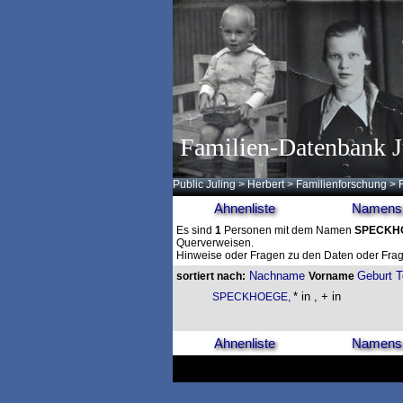
Familien-Datenbank J
Public Juling
>
Herbert
>
Familienforschung
>
Ahnenliste
Namensl
Es sind
1
Personen mit dem Namen
SPECKH
Querverweisen.
Hinweise oder Fragen zu den Daten oder Frag
Nachname
Geburt
T
sortiert nach:
Vorname
* in , + in
SPECKHOEGE,
Ahnenliste
Namensl