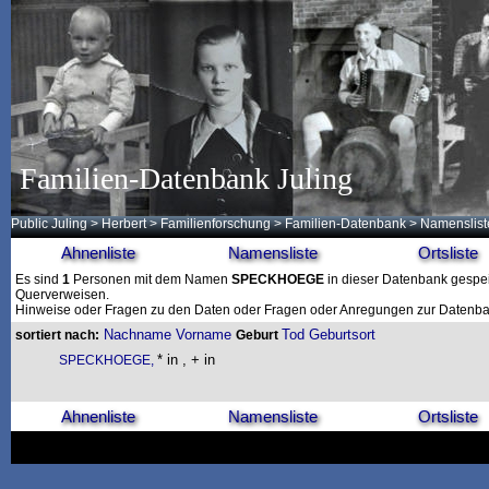
Familien-Datenbank Juling
Public Juling
>
Herbert
>
Familienforschung
>
Familien-Datenbank
> Namenslist
Ahnenliste
Namensliste
Ortsliste
Es sind
1
Personen mit dem Namen
SPECKHOEGE
in dieser Datenbank gespeic
Querverweisen.
Hinweise oder Fragen zu den Daten oder Fragen oder Anregungen zur Datenban
Nachname
Vorname
Tod
Geburtsort
sortiert nach:
Geburt
* in , + in
SPECKHOEGE,
Ahnenliste
Namensliste
Ortsliste