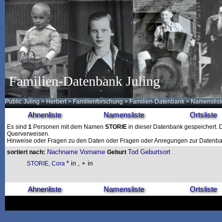
Familien-Datenbank Juling
Public Juling
>
Herbert
>
Familienforschung
>
Familien-Datenbank
> Namenslist
Ahnenliste
Namensliste
Ortsliste
Es sind
1
Personen mit dem Namen
STORIE
in dieser Datenbank gespeichert. Di
Querverweisen.
Hinweise oder Fragen zu den Daten oder Fragen oder Anregungen zur Datenban
Nachname
Vorname
Tod
Geburtsort
sortiert nach:
Geburt
* in , + in
STORIE, Cora
Ahnenliste
Namensliste
Ortsliste