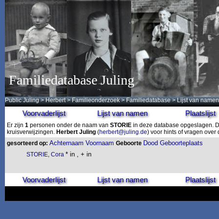
Familiedatabase Juling
Public Juling
>
Herbert
>
Familieonderzoek
>
Familiedatabase
> Lijst van namen
Voorvaderlijst
Lijst van namen
Plaatslijst
Er zijn
1
personen onder de naam van
STORIE
in deze database opgeslagen. De
kruisverwijzingen.
Herbert Juling
(
herbert@juling.de
) voor hints of vragen ove
Achternaam
Voornaam
Dood
Geboorteplaats
gesorteerd op:
Geboorte
* in , + in
STORIE, Cora
Voorvaderlijst
Lijst van namen
Plaatslijst