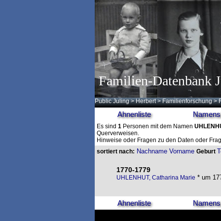
Familien-Datenbank J
Public Juling
>
Herbert
>
Familienforschung
>
Ahnenliste
Namensl
Es sind
1
Personen mit dem Namen
UHLENH
Querverweisen.
Hinweise oder Fragen zu den Daten oder Frag
Nachname
Vorname
T
sortiert nach:
Geburt
1770-1779
* um 177
UHLENHUT, Catharina Marie
Ahnenliste
Namensl