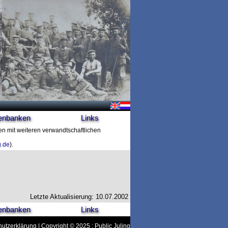
enbanken
Links
ten mit weiteren verwandtschaftlichen
g.de
).
Letzte Aktualisierung: 10.07.2002
enbanken
Links
utzerklärung
| Copyright © 2025 : Public Juling