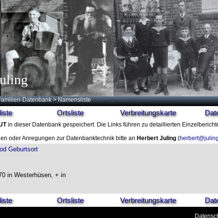
uling
Familien-Datenbank
> Namensliste
iste
Ortsliste
Verbreitungskarte
Dat
UT
in dieser Datenbank gespeichert. Die Links führen zu detaillierten Einzelberich
en oder Anregungen zur Datenbanktechnik bitte an
Herbert Juling
(
herbert@julin
od
Geburtsort
0 in Westerhüsen, + in
iste
Ortsliste
Verbreitungskarte
Dat
Datensch