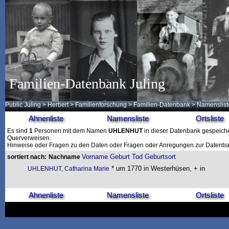
Familien-Datenbank Juling
Public Juling
>
Herbert
>
Familienforschung
>
Familien-Datenbank
> Namenslist
Ahnenliste
Namensliste
Ortsliste
Es sind
1
Personen mit dem Namen
UHLENHUT
in dieser Datenbank gespeicher
Querverweisen.
Hinweise oder Fragen zu den Daten oder Fragen oder Anregungen zur Datenban
Vorname
Geburt
Tod
Geburtsort
sortiert nach:
Nachname
* um 1770 in Westerhüsen, + in
UHLENHUT, Catharina Marie
Ahnenliste
Namensliste
Ortsliste