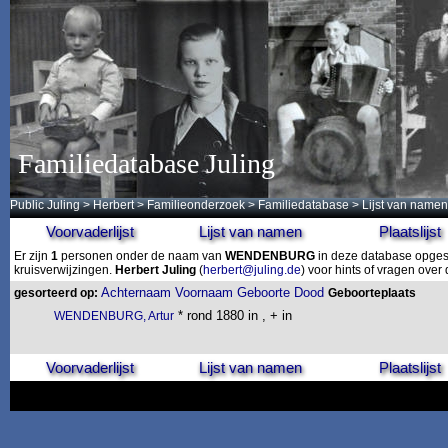
Familiedatabase Juling
Public Juling
>
Herbert
>
Familieonderzoek
>
Familiedatabase
> Lijst van namen
Voorvaderlijst
Lijst van namen
Plaatslijst
Er zijn
1
personen onder de naam van
WENDENBURG
in deze database opgesl
kruisverwijzingen.
Herbert Juling
(
herbert@juling.de
) voor hints of vragen ove
Achternaam
Voornaam
Geboorte
Dood
gesorteerd op:
Geboorteplaats
* rond 1880 in , + in
WENDENBURG, Artur
Voorvaderlijst
Lijst van namen
Plaatslijst