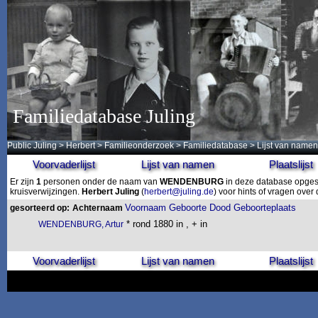
Familiedatabase Juling
Public Juling
>
Herbert
>
Familieonderzoek
>
Familiedatabase
> Lijst van namen
Voorvaderlijst
Lijst van namen
Plaatslijst
Er zijn
1
personen onder de naam van
WENDENBURG
in deze database opgesl
kruisverwijzingen.
Herbert Juling
(
herbert@juling.de
) voor hints of vragen ove
Voornaam
Geboorte
Dood
Geboorteplaats
gesorteerd op:
Achternaam
* rond 1880 in , + in
WENDENBURG, Artur
Voorvaderlijst
Lijst van namen
Plaatslijst