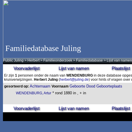
Familiedatabase Juling
Public Juling
>
Herbert
>
Familieonderzoek
>
Familiedatabase
> Lijst van namen
Voorvaderlijst
Lijst van namen
Plaatslijst
Er zijn
1
personen onder de naam van
WENDENBURG
in deze database opgesl
kruisverwijzingen.
Herbert Juling
(
herbert@juling.de
) voor hints of vragen ove
Achternaam
Geboorte
Dood
Geboorteplaats
gesorteerd op:
Voornaam
* rond 1880 in , + in
WENDENBURG, Artur
Voorvaderlijst
Lijst van namen
Plaatslijst