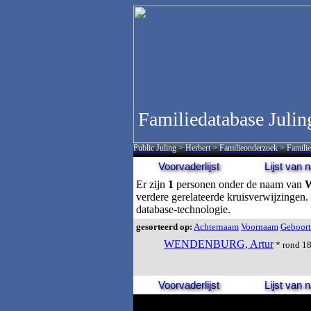
Familiedatabase Julin
Public Juling
>
Herbert
>
Familieonderzoek
>
Familie
Voorvaderlijst
Lijst van
Er zijn
1
personen onder de naam van
verdere gerelateerde kruisverwijzingen.
database-technologie.
gesorteerd op:
Achternaam
Voornaam
Geboort
WENDENBURG, Artur
* rond 188
Voorvaderlijst
Lijst van