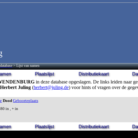
g
database
> Lijst van namen
 namen
Plaatslijst
Distributiekaart
Da
WENDENBURG
in deze database opgeslagen. De links leiden naar ge
Herbert Juling
(
herbert@juling.de
) voor hints of vragen over de gege
e
Dood
Geboorteplaats
0 in , + in
 namen
Plaatslijst
Distributiekaart
Da