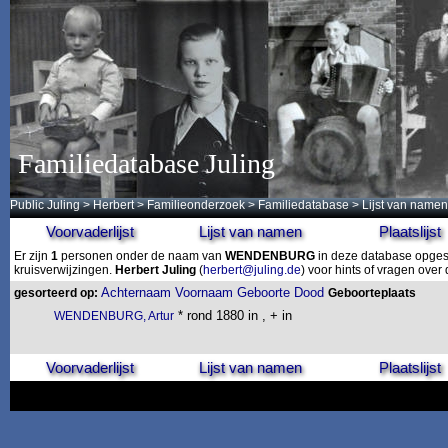
Familiedatabase Juling
Public Juling
>
Herbert
>
Familieonderzoek
>
Familiedatabase
> Lijst van namen
Voorvaderlijst
Lijst van namen
Plaatslijst
Er zijn
1
personen onder de naam van
WENDENBURG
in deze database opgesl
kruisverwijzingen.
Herbert Juling
(
herbert@juling.de
) voor hints of vragen ove
Achternaam
Voornaam
Geboorte
Dood
gesorteerd op:
Geboorteplaats
* rond 1880 in , + in
WENDENBURG, Artur
Voorvaderlijst
Lijst van namen
Plaatslijst