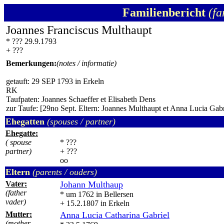
Familienbericht
(fa
Joannes Franciscus Multhaupt
* ??? 29.9.1793
+ ???
Bemerkungen:
(notes / informatie)
getauft: 29 SEP 1793 in Erkeln
RK
Taufpaten: Joannes Schaeffer et Elisabeth Dens
zur Taufe: [29no Sept. Eltern: Joannes Multhaupt et Anna Lucia Gabr
Ehegatten
(spouses / partner)
Ehegatte:
( spouse
* ???
partner)
+ ???
oo
Eltern
(parents / ouders)
Vater:
Johann Multhaup
(father
* um 1762 in Bellersen
vader)
+ 15.2.1807 in Erkeln
Mutter:
Anna Lucia Catharina Gabriel
(mother