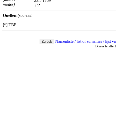
* 23.5.1769
moder)
+ ???
Quellen:
(sources)
[*] TBE
Namenliste / list of surnames / lijst 
Dieses ist die