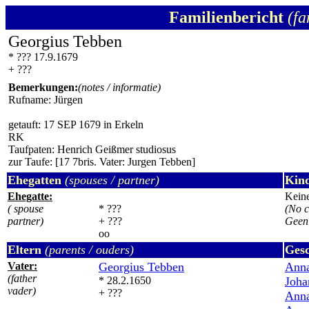
Familienbericht
(fa
Georgius Tebben
* ??? 17.9.1679
+ ???
Bemerkungen:
(notes / informatie)
Rufname: Jürgen
getauft: 17 SEP 1679 in Erkeln
RK
Taufpaten: Henrich Geißmer studiosus
zur Taufe: [17 7bris. Vater: Jurgen Tebben]
Ehegatten
(spouses / partner)
Kin
Ehegatte:
Keine
( spouse
* ???
(No c
partner)
+ ???
Geen 
oo
Eltern
(parents / ouders)
Gesc
Vater:
Georgius Tebben
Anna
(father
* 28.2.1650
Joha
vader)
+ ???
Anna