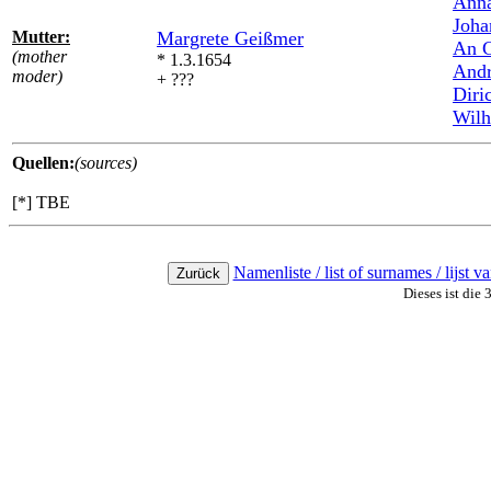
Ann
Joha
Mutter:
Margrete Geißmer
An C
(mother
* 1.3.1654
Andr
moder)
+ ???
Diri
Wilh
Quellen:
(sources)
[*] TBE
Namenliste / list of surnames / lijst 
Dieses ist die