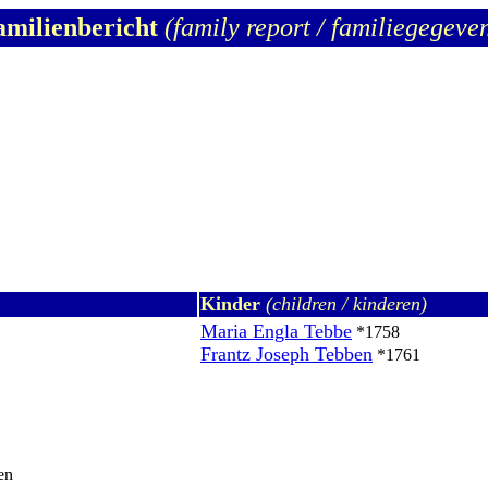
amilienbericht
(family report / familiegegeve
Kinder
(children / kinderen)
Maria Engla Tebbe
*1758
Frantz Joseph Tebben
*1761
en