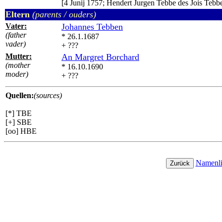
[4 Junij 1757; Hendert Jurgen Tebbe des Jois Tebb
Eltern
(parents / ouders)
Vater:
Johannes Tebben
(father
* 26.1.1687
vader)
+ ???
Mutter:
An Margret Borchard
(mother
* 16.10.1690
moder)
+ ???
Quellen:
(sources)
[*] TBE
[+] SBE
[oo] HBE
Namenlis