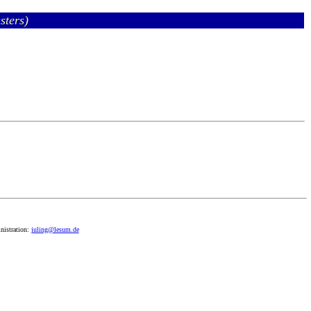
sters)
nistration:
juling@lesum.de