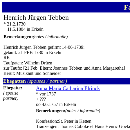
F
Henrich Jürgen Tebben
* 21.2.1730
+ 11.5.1804 in Erkeln
Bemerkungen:
(notes / informatie)
Henrich Jurgen Tebben gefirmt 14-06-1739;
getauft: 21 FEB 1730 in Erkeln
RK
Taufpaten: Wilhelm Drüen
zur Taufe: [21 Feb. Eltern: Joannes Tebben und Anna Margaretha]
Beruf: Musikant und Schneider
Ehegatten
(spouses / partner)
Ehegatte:
Anna Maria Catharina Elrinck
( spouse
* vor 1737
partner)
+ ???
oo 4.6.1757 in Erkeln
Bemerkungen:
(notes / informatie)
Konfession:St. Peter in Ketten
Trauzeugen:Thomas Coboke et Hans Henric Goek