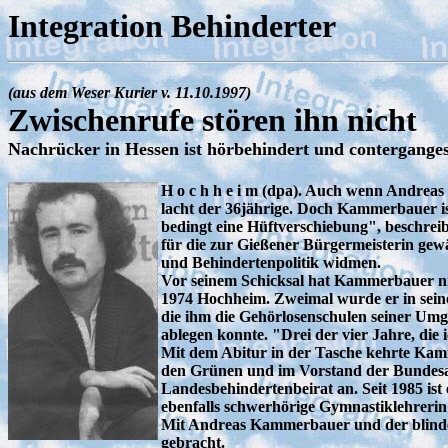
Integration Behinderter
(aus dem Weser Kurier v. 11.10.1997)
Zwischenrufe stören ihn nicht
Nachrücker in Hessen ist hörbehindert und contergange
H o c h h e i m (dpa). Auch wenn Andreas
lacht der 36jährige. Doch Kammerbauer is
bedingt eine Hüftverschiebung", beschreib
für die zur Gießener Bürgermeisterin gew
und Behindertenpolitik widmen.
Vor seinem Schicksal hat Kammerbauer nie 
1974 Hochheim. Zweimal wurde er in seiner
die ihm die Gehörlosenschulen seiner Umge
ablegen konnte. "Drei der vier Jahre, die 
Mit dem Abitur in der Tasche kehrte Kamm
den Grünen und im Vorstand der Bundesa
Landesbehindertenbeirat an. Seit 1985 ist e
ebenfalls schwerhörige Gymnastiklehrerin 
Mit Andreas Kammerbauer und der blinde
gebracht.