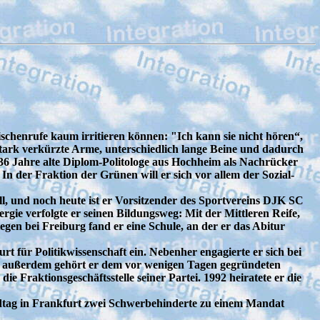
chenrufe kaum irritieren können: "Ich kann sie nicht hören“,
tark verkürzte Arme, unterschiedlich lange Beine und dadurch
 36 Jahre alte Diplom-Politologe aus Hochheim als Nachrücker
 der Fraktion der Grünen will er sich vor allem der Sozial-
ll, und noch heute ist er Vorsitzender des Sportvereins DJK SC
gie verfolgte er seinen Bildungsweg: Mit der Mittleren Reife,
en bei Freiburg fand er eine Schule, an der er das Abitur
für Politikwissenschaft ein. Nebenher engagierte er sich bei
 außerdem gehört er dem vor wenigen Tagen gegründeten
ie Fraktionsgeschäftsstelle seiner Partei. 1992 heiratete er die
tag in Frankfurt zwei Schwerbehinderte zu einem Mandat