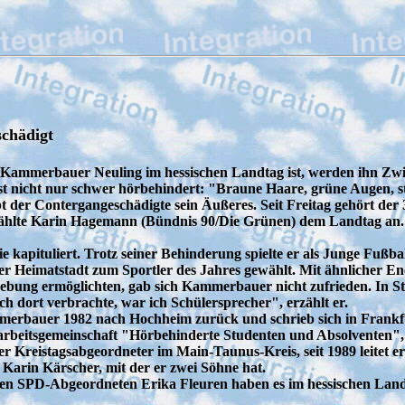
schädigt
 Kammerbauer Neuling im hessischen Landtag ist, werden ihn Zwis
t nicht nur schwer hörbehindert: "Braune Haare, grüne Augen, s
t der Contergangeschädigte sein Äußeres. Seit Freitag gehört der
ählte Karin Hagemann (Bündnis 90/Die Grünen) dem Landtag an. In
kapituliert. Trotz seiner Behinderung spielte er als Junge Fußba
 Heimatstadt zum Sportler des Jahres gewählt. Mit ähnlicher Ener
bung ermöglichten, gab sich Kammerbauer nicht zufrieden. In Steg
ich dort verbrachte, war ich Schülersprecher", erzählt er.
erbauer 1982 nach Hochheim zurück und schrieb sich in Frankfurt 
rbeitsgemeinschaft "Hörbehinderte Studenten und Absolventen",
r Kreistagsabgeordneter im Main-Taunus-Kreis, seit 1989 leitet er d
Karin Kärscher, mit der er zwei Söhne hat.
n SPD-Abgeordneten Erika Fleuren haben es im hessischen Land