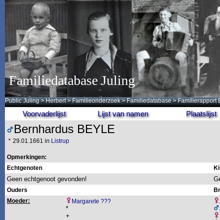
Familiedatabase Juling
Public Juling
>
Herbert
>
Familieonderzoek
>
Familiedatabase
> Familierapport
Voorvaderlijst
Lijst van namen
Plaatslijst
Bernhardus BEYLE
*
29.01.1661 in
Listrup
Opmerkingen:
Echtgenoten
Ki
Geen echtgenoot gevonden!
Ge
Ouders
Br
Moeder:
Margarete ???
*
+