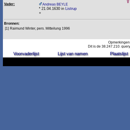
Vader:
Andreas BEYLE
* 21.04.1630 in
Listrup
+
Bronnen:
[1]
Raimund Winter, pers. Mitteilung 1996
Opmerkingen
Dit is de 38.247.210. quer
Voorvaderlijst
Lijst van namen
Plaatslijst