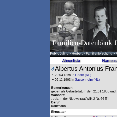
Familien-Datenbank J
Public Juling
>
Herbert
>
Familienforschung
>
Ahnenliste
Namensl
Albertus Antonius F
*
20.03.1855 in
Hoorn (NL)
+
02.11.1903 in
Sassenheim (NL)
Bemerkungen:
geben als Geburtsdatum den 21.01.1855 und 
Wohnort:
, geb. in der Nieuwstraat Wijk 2 Nr. 66 [3]
Beruf:
Kaufmann
Ehegatten