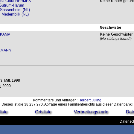
Keine Kinder gefun
lena Clara HERMES
Sutrum-Harum
Sassenheim (NL)
n
Medemblik (NL)
Geschwister
Keine Geschwister 
NKAMP
(No siblings found!)
NKMANN
. Mitt. 1998
ng 2000
Kommentare und Anfragen:
Herbert Juling
Dieses ist die 38.237.970. Abfrage eines Familienberichts aus dieser Datenbank!
iste
Ortsliste
Verbreitungskarte
Dat
Datensch