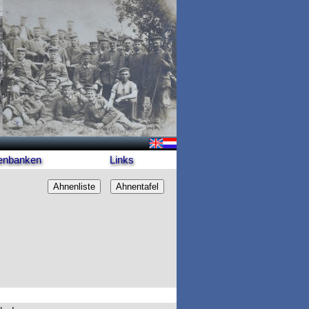
enbanken
Links