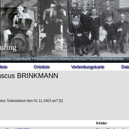
uling
Familien-Datenbank
> Familienbericht Albertus Antonius Franscus BRINKMANN
iste
Ortsliste
Verbreitungskarte
Dat
ranscus BRINKMANN
alss Todesdatum den 01.11.1903 an? [2]
Kinder