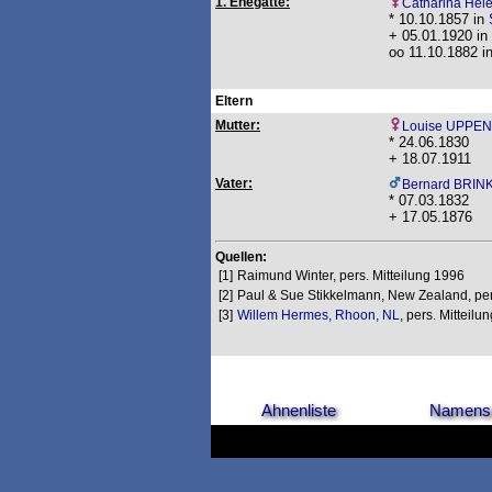
1. Ehegatte:
Catharina He
* 10.10.1857 in
+ 05.01.1920 in
oo 11.10.1882 i
Eltern
Mutter:
Louise UPPE
* 24.06.1830
+ 18.07.1911
Vater:
Bernard BRI
* 07.03.1832
+ 17.05.1876
Quellen:
[1]
Raimund Winter, pers. Mitteilung 1996
[2]
Paul & Sue Stikkelmann, New Zealand, pers
[3]
Willem Hermes, Rhoon, NL
, pers. Mitteilu
Ahnenliste
Namensl