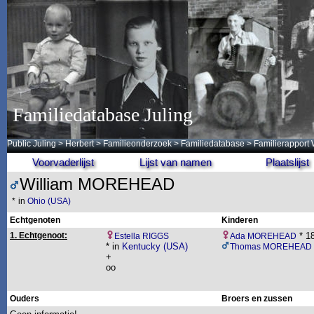
Familiedatabase Juling
Public Juling
>
Herbert
>
Familieonderzoek
>
Familiedatabase
> Familierapport
Voorvaderlijst
Lijst van namen
Plaatslijst
William MOREHEAD
*
in
Ohio (USA)
Echtgenoten
Kinderen
1. Echtgenoot:
* 18
Estella RIGGS
Ada MOREHEAD
* in
Kentucky (USA)
Thomas MOREHEAD
+
oo
Ouders
Broers en zussen