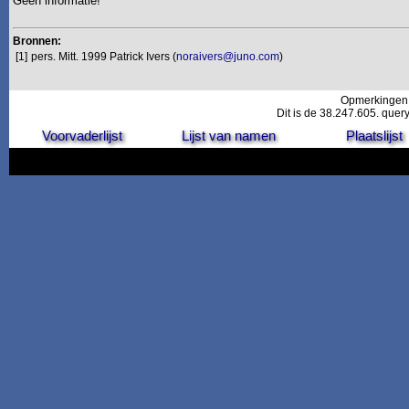
Geen informatie!
Bronnen:
[1]
pers. Mitt. 1999 Patrick Ivers (
noraivers@juno.com
)
Opmerkingen
Dit is de 38.247.605. quer
Voorvaderlijst
Lijst van namen
Plaatslijst